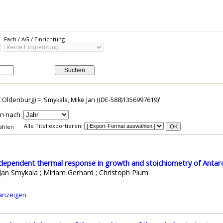
Fach / AG / Einrichtung
Suchen
 Oldenburg) = '
Smykala, Mike Jan ((DE-588)1356997619)
'
en nach:
Alle Titel exportieren
:
wählen
OK
dependent thermal response in growth and stoichiometry of Antar
Jan Smykala ; Miriam Gerhard ; Christoph Plum
 anzeigen