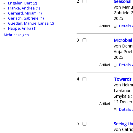
2
Seasonal 
Engelen, Bert (2)
von
Manue
Franke, Andrea (1)
Gabriele 
Gerhard, Miriam (1)
2025
Gerlach, Gabriele (1)
Guedán, Manuel Lanza (2)
Artikel
Details
Happe, Anika (1)
Mehr anzeigen
3
Microbial
von
Denni
Anja Poehl
2025
Artikel
Details
4
Towards a
von
Helmu
Laakmann ;
Smykala ; 
12 Decem
Artikel
Details
5
Seeing th
von
Catri