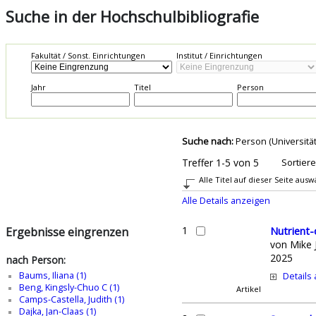
Suche in der Hochschulbibliografie
Fakultät / Sonst. Einrichtungen
Institut / Einrichtungen
Jahr
Titel
Person
Suche nach:
Person (Universität
Treffer 1-5 von 5
Sortier
Alle Titel auf dieser Seite aus
Alle Details anzeigen
1
Nutrient-
Ergebnisse eingrenzen
von
Mike 
2025
nach Person:
Baums, Iliana (1)
Details
Beng, Kingsly-Chuo C (1)
Artikel
Camps-Castella, Judith (1)
Dajka, Jan-Claas (1)