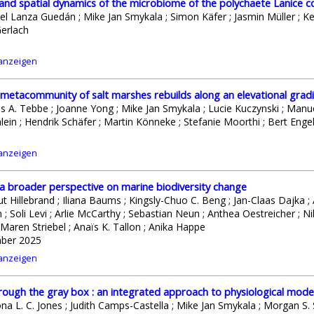
and spatial dynamics of the microbiome of the polychaete Lanice c
l Lanza Guedán ; Mike Jan Smykala ; Simon Käfer ; Jasmin Müller ; Ker
Gerlach
 anzeigen
 metacommunity of salt marshes rebuilds along an elevational gradie
s A. Tebbe ; Joanne Yong ; Mike Jan Smykala ; Lucie Kuczynski ; Manu
ein ; Hendrik Schäfer ; Martin Könneke ; Stefanie Moorthi ; Bert Enge
 anzeigen
 broader perspective on marine biodiversity change
t Hillebrand ; Iliana Baums ; Kingsly-Chuo C. Beng ; Jan-Claas Dajka 
 Soli Levi ; Arlie McCarthy ; Sebastian Neun ; Anthea Oestreicher ; N
Maren Striebel ; Anaïs K. Tallon ; Anika Happe
ber 2025
 anzeigen
rough the gray box : an integrated approach to physiological mode
ona L. C. Jones ; Judith Camps-Castella ; Mike Jan Smykala ; Morgan S.