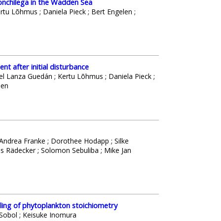
onchilega in the Wadden Sea
tu Lõhmus ; Daniela Pieck ; Bert Engelen ;
nt after initial disturbance
el Lanza Guedán ; Kertu Lõhmus ; Daniela Pieck ;
len
; Andrea Franke ; Dorothee Hodapp ; Silke
ils Rädecker ; Solomon Sebuliba ; Mike Jan
ling of phytoplankton stoichiometry
 Sobol ; Keisuke Inomura