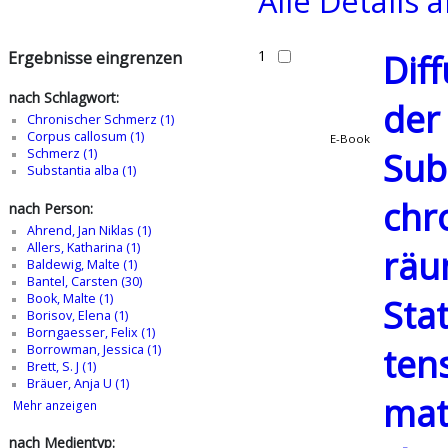
Alle Details 
1
Dif
Ergebnisse eingrenzen
nach Schlagwort:
der
Chronischer Schmerz (1)
Corpus callosum (1)
E-Book
Sub
Schmerz (1)
Substantia alba (1)
chr
nach Person:
Ahrend, Jan Niklas (1)
Allers, Katharina (1)
räu
Baldewig, Malte (1)
Bantel, Carsten (30)
Book, Malte (1)
Stat
Borisov, Elena (1)
Borngaesser, Felix (1)
ten
Borrowman, Jessica (1)
Brett, S. J (1)
Bräuer, Anja U (1)
mat
Mehr anzeigen
nach Medientyp: