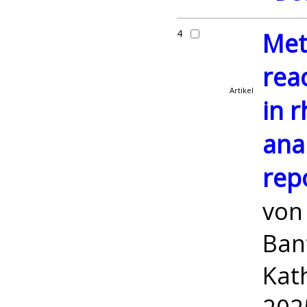
4
Met
rea
Artikel
in r
ana
rep
vo
Bant
Kath