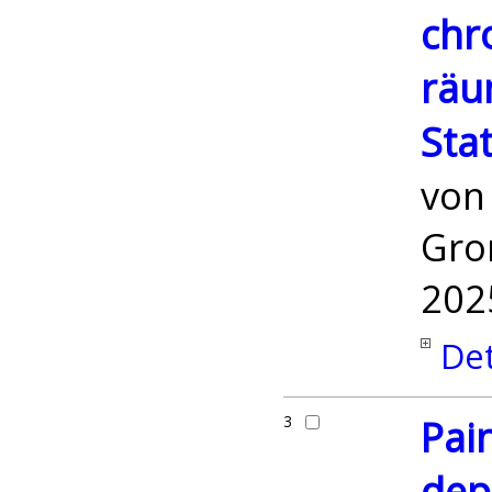
chr
räu
Stat
vo
Gro
202
Det
3
Pai
dep