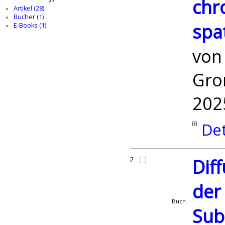
chro
Artikel (28)
Bücher (1)
spat
E-Books (1)
vo
Gro
202
Det
2
Dif
der
Buch
Sub