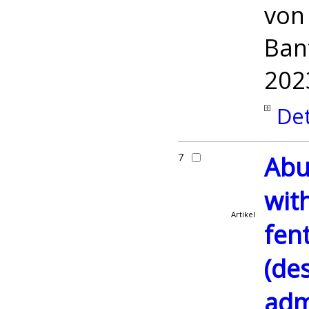
vo
Ban
202
Det
7
Abu
wit
Artikel
fent
(de
adm