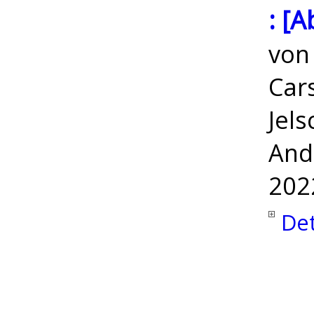
: [A
vo
Cars
Jels
And
202
Det