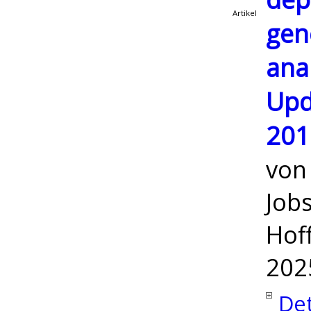
Artikel
gen
ana
Upd
201
vo
Jobs
Hof
202
Det