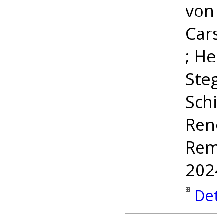
vo
Cars
; He
Ste
Schi
Ren
Rem
202
Det