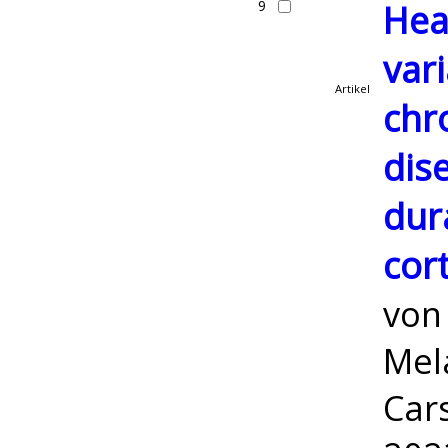
9
Hea
vari
Artikel
chr
dise
dur
cor
vo
Mela
Car