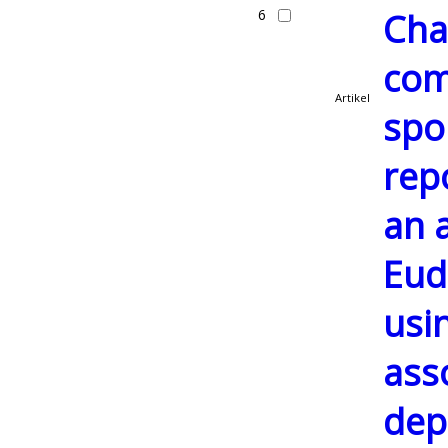
6
Cha
com
Artikel
spo
rep
an 
Eud
usi
ass
dep