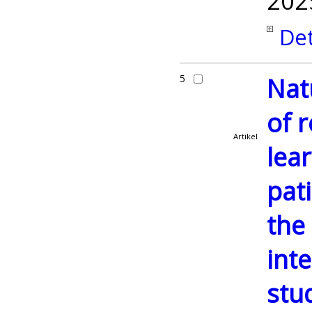
202
Det
5
Nat
of r
Artikel
lea
pat
the
inte
stu