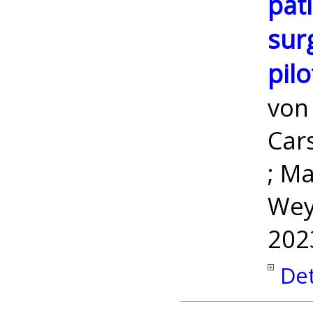
pat
surg
pilo
vo
Car
; M
Wey
202
Det