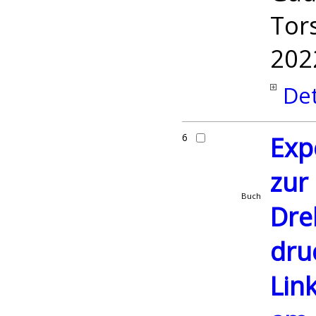
Tor
202
Det
6
Exp
zur
Buch
Dre
dru
Lin