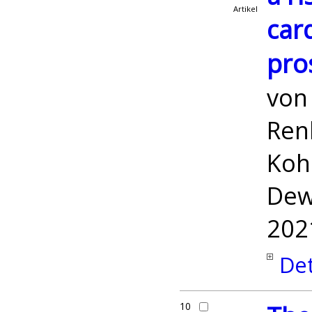
Artikel
card
pro
vo
Renk
Kohs
Dew
202
Det
10