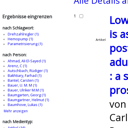
Alle Details 
1
Low
Ergebnisse eingrenzen
nach Schlagwort:
is 
Drehzahlregler (1)
Hemopump (1)
Artikel
pos
Parametrisierung (1)
nach Person:
adu
Ahmad, Ali El-Sayed (1)
Arenz, C (1)
Autschbach, Rüdiger (1)
: a
Bakhtiary, Farhad (1)
Bantel, Carsten (1)
Bauer, U. M. M (1)
pro
Bauer, Ulriker M.M (1)
Baumgarten, Georg (1)
vo
Baumgartner, Helmut (1)
Baumhove, Lukas (1)
Mehr anzeigen
Carl
nach Medientyp:
Artikel (16)