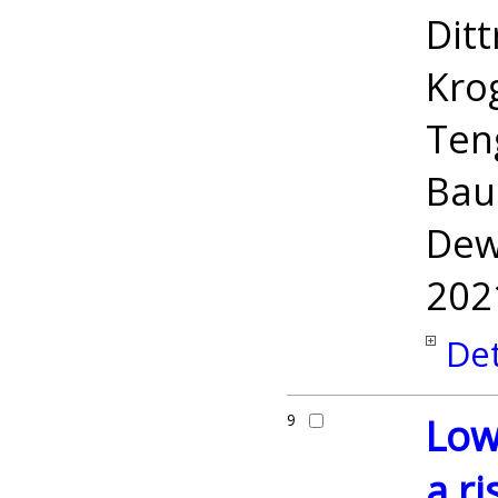
Ditt
Kro
Teng
Baue
Dew
202
Det
9
Low 
a ri