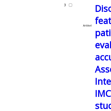
3
Dis
fea
Artikel
pat
eva
acc
Ass
Int
IMC
stu