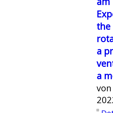
am 
Exp
the
rot
a pr
vent
a m
vo
202