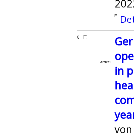
202
Det
8
Ger
ope
Artikel
in 
hea
com
yea
vo