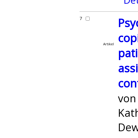
Det
7
Psy
cop
Artikel
pati
assi
con
vo
Kath
Dew