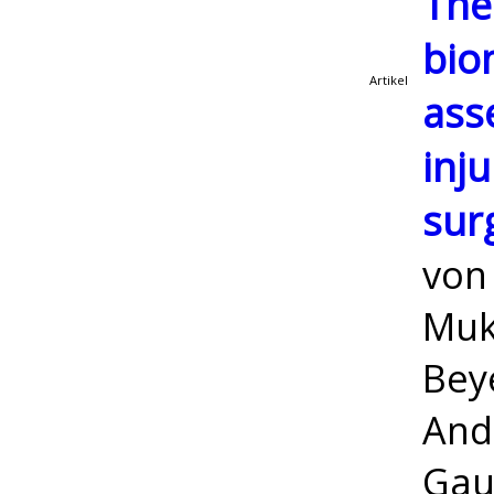
The
bio
Artikel
ass
inju
sur
vo
Muk
Beye
And
Gau