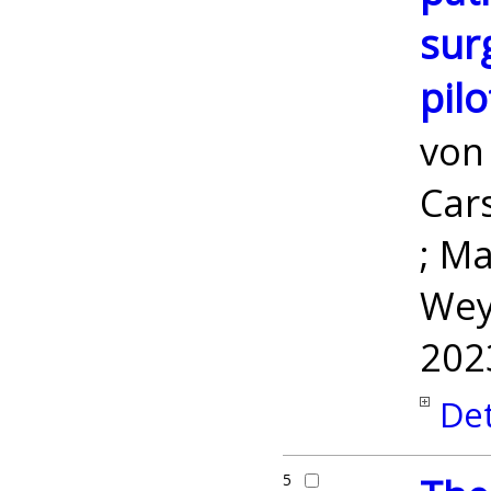
surg
pilo
vo
Car
; M
Wey
202
Det
5