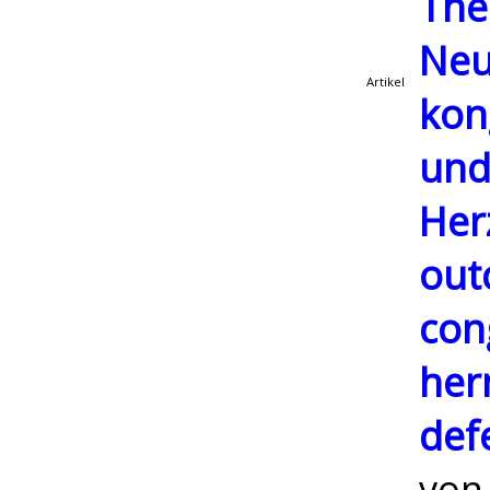
The
Neu
Artikel
kon
und
Her
out
con
her
def
vo