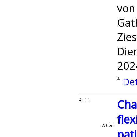
vo
Gath
Zies
Dier
202
Det
4
Cha
flex
Artikel
pat