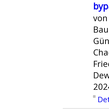
byp
vo
Bau
Gün
Cha
Frie
Dew
202
Det